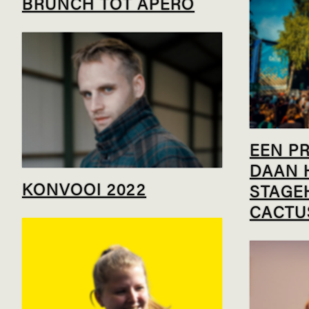
BRUNCH TOT APERO
EEN P
DAAN 
KONVOOI 2022
STAGE
CACTU