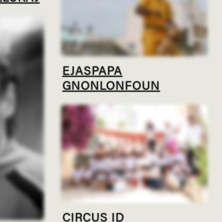
EJASPAPA
GNONLONFOUN
CIRCUS ID