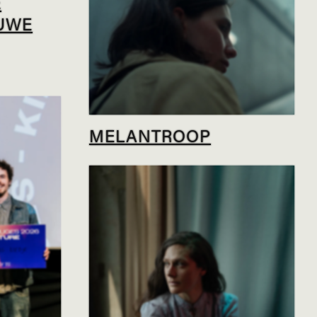
É
UWE
MELANTROOP