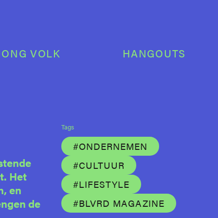
JONG VOLK
HANGOUTS
Tags
#ONDERNEMEN
ostende
#CULTUUR
t. Het
#LIFESTYLE
n, en
engen de
#BLVRD MAGAZINE