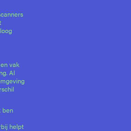
 scanners
t
aloog
een vak
ng. Al
 omgeving
rschil
k ben
bij helpt