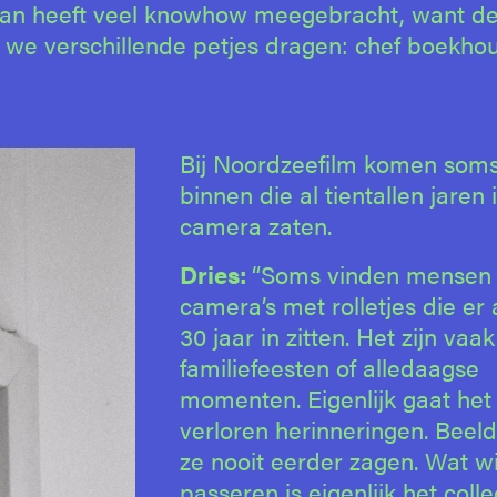
Milan heeft veel knowhow meegebracht, want d
t we verschillende petjes dragen: chef boekho
Bij Noordzeefilm komen soms 
binnen die al tientallen jaren 
camera zaten.
Dries:
“Soms vinden mensen
camera’s met rolletjes die er 
30 jaar in zitten. Het zijn vaak
familiefeesten of alledaagse
momenten. Eigenlijk gaat he
verloren herinneringen. Beel
ze nooit eerder zagen. Wat wi
passeren is eigenlijk het colle