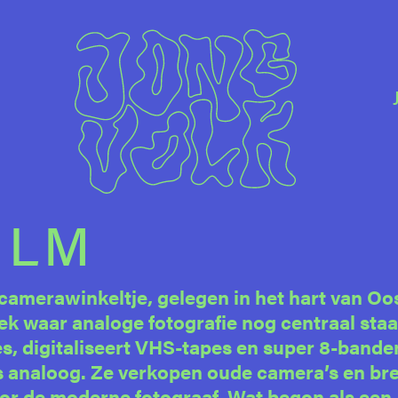
ILM
camerawinkeltje, gelegen in het hart van O
ek waar analoge fotografie nog centraal staa
jes, digitaliseert VHS-tapes en super 8-bande
es analoog. Ze verkopen oude camera’s en br
oor de moderne fotograaf. Wat begon als een