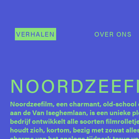
VERHALEN
OVER ONS
NOORDZEEF
Noordzeefilm, een charmant, old-school 
aan de Van Iseghemlaan, is een unieke pl
bedrijf ontwikkelt alle soorten filmrollet
houdt zich, kortom, bezig met zowat all
charme van het analoge tijdperk terug v