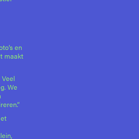
oto’s en
dat maakt
 Veel
eg. We
n
reren.”
met
lein,