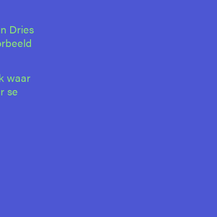
n Dries
orbeeld
ek waar
r se