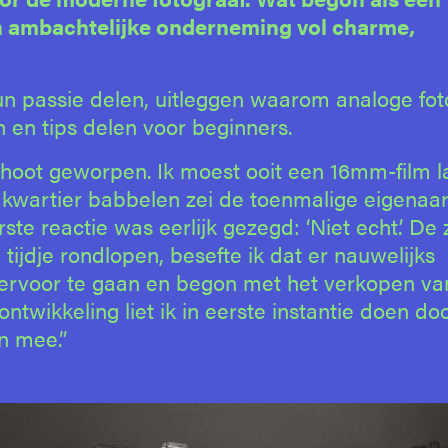
en ambachtelijke onderneming vol charme,
n passie delen, uitleggen waarom analoge fot
n en tips delen voor beginners.
schoot geworpen. Ik moest ooit een 16mm-film l
e kwartier babbelen zei de toenmalige eigenaar
rste reactie was eerlijk gezegd: ‘Niet echt.’ De
 tijdje rondlopen, besefte ik dat er nauwelijks
ot ervoor te gaan en begon met het verkopen va
ontwikkeling liet ik in eerste instantie doen do
n mee.”