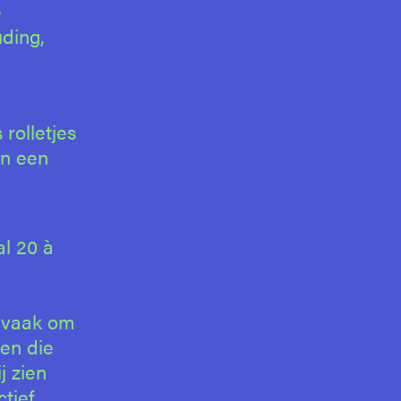
e
uding,
rolletjes
in een
al 20 à
t vaak om
den die
j zien
ctief