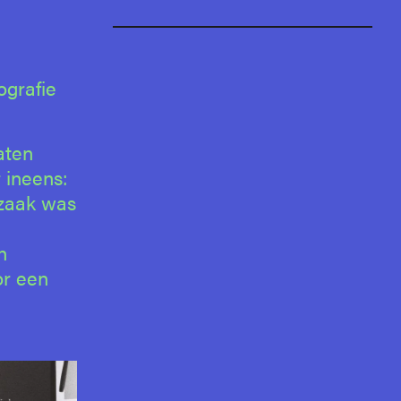
ografie
aten
 ineens:
 zaak was
n
or een