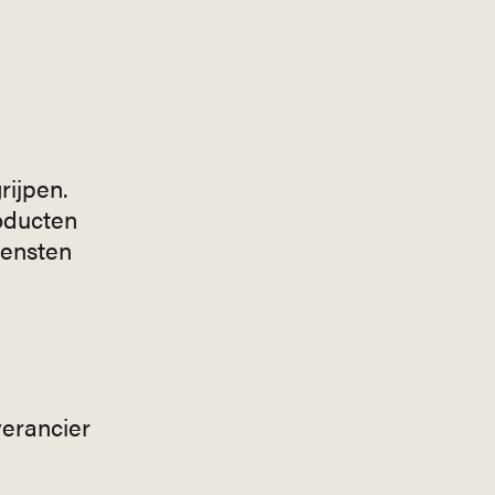
rijpen.
oducten
iensten
erancier