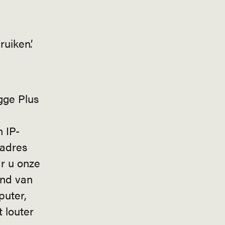
uiken’.
e
gge Plus
 IP-
 adres
r u onze
and van
puter,
 louter