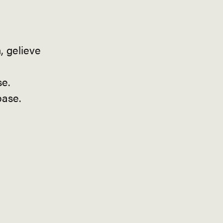
, gelieve
e.
base.