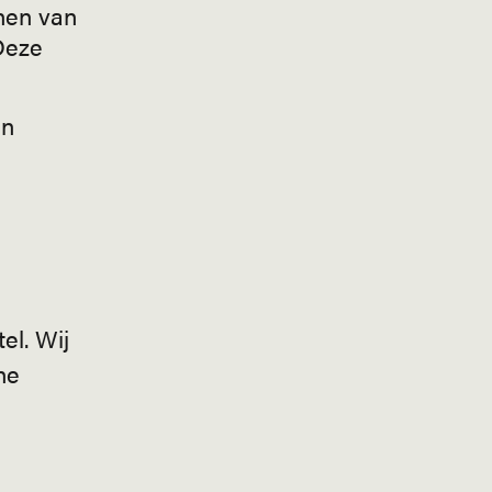
jnen van
Deze
un
el. Wij
he