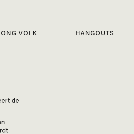
JONG VOLK
HANGOUTS
eert de
an
rdt