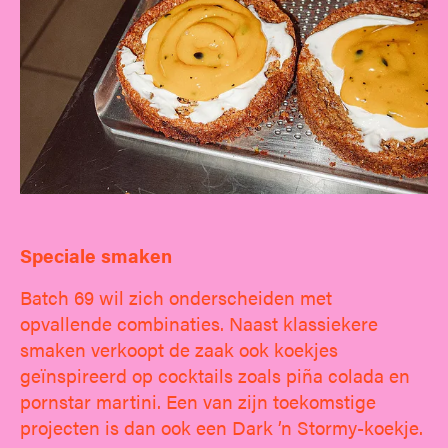
Speciale smaken
Batch 69 wil zich onderscheiden met
opvallende combinaties. Naast klassiekere
smaken verkoopt de zaak ook koekjes
geïnspireerd op cocktails zoals piña colada en
pornstar martini. Een van zijn toekomstige
projecten is dan ook een Dark ’n Stormy-koekje.