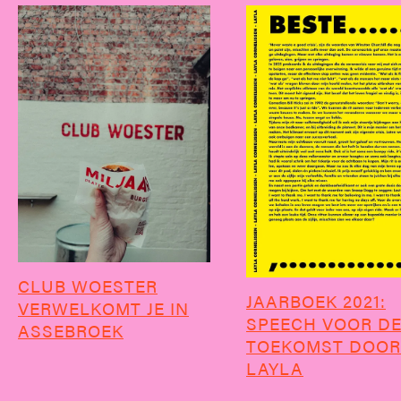
CLUB WOESTER
JAARBOEK 2021:
VERWELKOMT JE IN
SPEECH VOOR D
ASSEBROEK
TOEKOMST DOOR
LAYLA