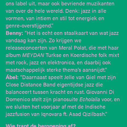
ons label uit, maar ook bevriende muzikanten
van over de hele wereld. Denk: jazz in alle
vormen, van intiem en stil tot energiek en
genre-overstijgend.”
Benny:
“Het is echt een staalkaart van wat jazz
vandaag kan zijn. Zo krijgen we
releaseconcerten van Meral Polat, die met haar
album
MEYDAN
Turkse en Koerdische folk mixt
met rock, jazz en elektronica, en daarbij ook
maatschappelijk sterke thema’s aansnijdt.”
Ábel:
“Daarnaast speelt Jelle van Giel met zijn
Close Distance Band eigentijdse jazz die
balanceert tussen kracht en rust. Giovanni Di
Domenico stelt zijn pianosuite
Echolalia
voor, en
we sluiten het voorjaar af met de Indische
jazzfusion van Iqnovara ft. Asad Qizilbash.”
Wie trapt de heropening af?