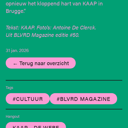
opnieuw het kloppend hart van KAAP in
Brugge.”
Tekst: KAAP. Foto's: Antoine De Clerck.
Uit BLVRD Magazine editie #50.
31 jan. 2026
← Terug naar overzicht
Tags
#CULTUUR
#BLVRD MAGAZINE
Hangout
KAAP - DE WERF