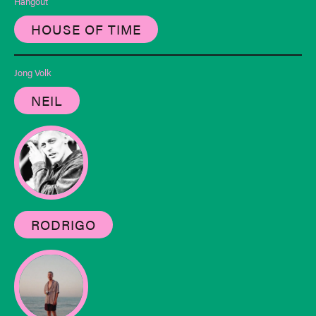
Hangout
HOUSE OF TIME
Jong Volk
NEIL
RODRIGO