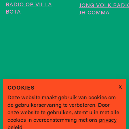
RADIO OP VILLA
JONG VOLK RADIO
BOTA
JH COMMA
X
COOKIES
Deze website maakt gebruik van cookies om
de gebruikerservaring te verbeteren. Door
SINDS 2019 * BRUGGE
onze website te gebruiken, stemt u in met alle
cookies in overeenstemming met ons
privacy
Privacy policy
|
hallo@jongvolk.be
beleid