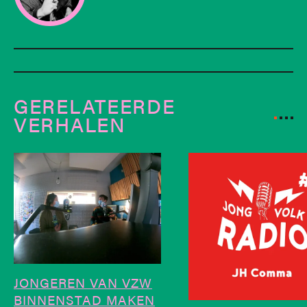
GERELATEERDE
VERHALEN
JONGEREN VAN VZW
BINNENSTAD MAKEN