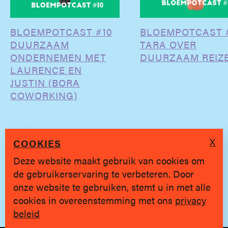
BLOEMPOTCAST #10
BLOEMPOTCAST 
DUURZAAM
TARA OVER
ONDERNEMEN MET
DUURZAAM REIZ
LAURENCE EN
JUSTIN (BORA
COWORKING)
X
COOKIES
Deze website maakt gebruik van cookies om
de gebruikerservaring te verbeteren. Door
SINDS 2019 * BRUGGE
onze website te gebruiken, stemt u in met alle
cookies in overeenstemming met ons
privacy
Privacy policy
|
hallo@jongvolk.be
beleid