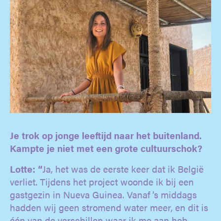
Je trok op jonge leeftijd naar het buitenland.
Kampte je niet met een grote cultuurschok?
Lotte: “
Ja, het was de eerste keer dat ik België
verliet. Tijdens het project woonde ik bij een
gastgezin in Nueva Guinea. Vanaf ’s middags
hadden wij geen stromend water meer, en dit is
één van de verschillen waar ik me aan heb