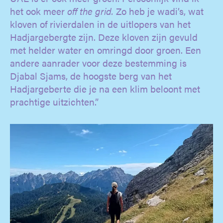
het ook meer
off the grid.
Zo heb je wadi’s, wat
kloven of rivierdalen in de uitlopers van het
Hadjargebergte zijn. Deze kloven zijn gevuld
met helder water en omringd door groen. Een
andere aanrader voor deze bestemming is
Djabal Sjams, de hoogste berg van het
Hadjargeberte die je na een klim beloont met
prachtige uitzichten.”