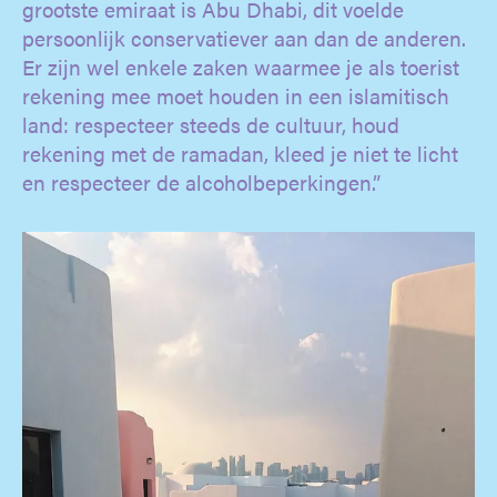
grootste emiraat is Abu Dhabi, dit voelde
persoonlijk conservatiever aan dan de anderen.
Er zijn wel enkele zaken waarmee je als toerist
rekening mee moet houden in een islamitisch
land: respecteer steeds de cultuur, houd
rekening met de ramadan, kleed je niet te licht
en respecteer de alcoholbeperkingen.”