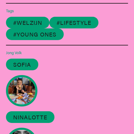
Tags
#WELZIJN
#LIFESTYLE
#YOUNG ONES
Jong Volk
SOFIA
NINALOTTE