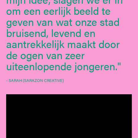
om een eerlijk beeld te
geven van wat onze stad
bruisend, levend en
aantrekkelijk maakt door
de ogen van zeer
uiteenlopende jongeren.
- SARAH (SARAZON CREATIVE)