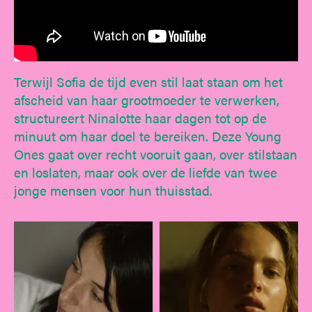
Terwijl Sofia de tijd even stil laat staan om het
afscheid van haar grootmoeder te verwerken,
structureert Ninalotte haar dagen tot op de
minuut om haar doel te bereiken. Deze Young
Ones gaat over recht vooruit gaan, over stilstaan
en loslaten, maar ook over de liefde van twee
jonge mensen voor hun thuisstad.