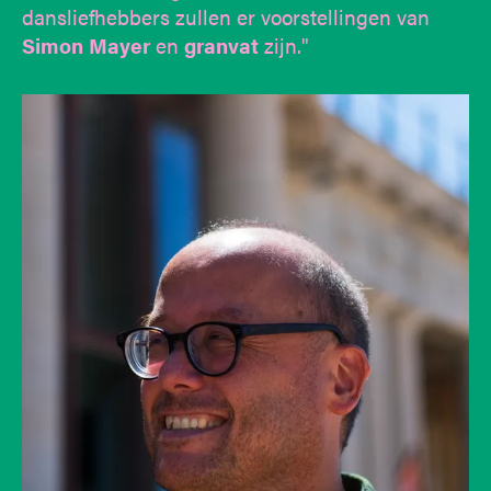
dansliefhebbers zullen er voorstellingen van
Simon Mayer
en
granvat
zijn."