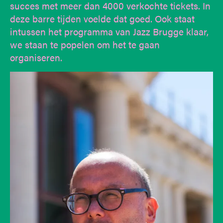
succes met meer dan 4000 verkochte tickets. In
deze barre tijden voelde dat goed. Ook staat
intussen het programma van Jazz Brugge klaar,
we staan te popelen om het te gaan
organiseren.