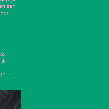
ren een
men.”
 we
ijk
t.”