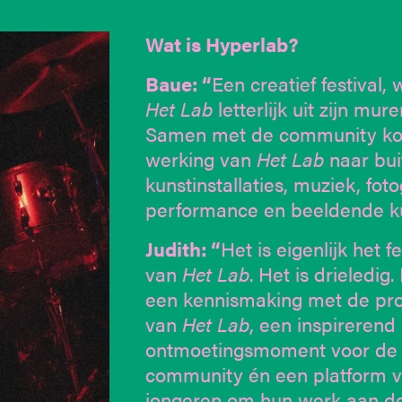
Wat is Hyperlab?
Baue: “
Een creatief festival, 
Het Lab
letterlijk uit zijn mur
Samen met de community k
werking van
Het Lab
naar bui
kunstinstallaties, muziek, foto
performance en beeldende ku
Judith: “
Het is eigenlijk het fe
van
Het Lab
. Het is drieledig.
een kennismaking met de pro
van
Het Lab
, een inspirerend
ontmoetingsmoment voor de
community én een platform v
jongeren om hun werk aan d