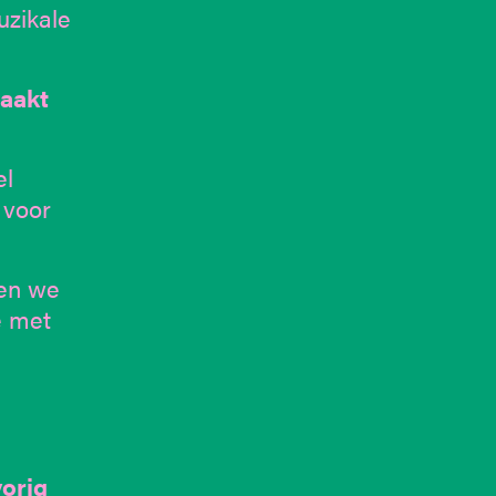
uzikale
maakt
el
 voor
len we
e met
vorig