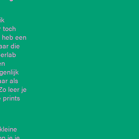
ik
r toch
k heb een
aar die
perlab
en
genlijk
aar als
o leer je
 prints
kleine
p je je