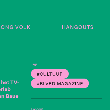
JONG VOLK
HANGOUTS
Tags
#CULTUUR
 het TV-
#BLVRD MAGAZINE
erlab
 en Baue
Hangout