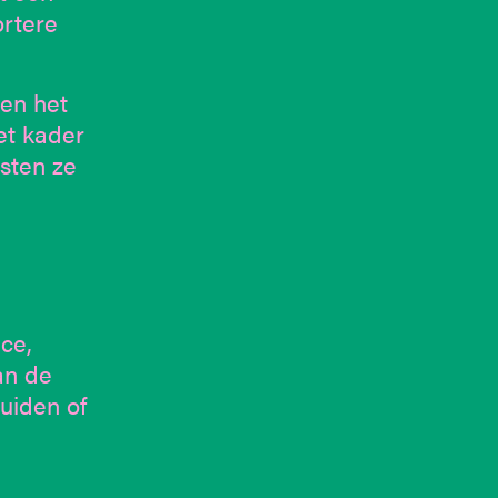
ortere
en het
et kader
sten ze
ce,
an de
luiden of