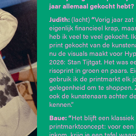
jaar allemaal gekocht hebt?
Judith:
(lacht)
“
Vorig jaar zat 
eigenlijk financieel krap, maa
heb ik veel te veel gekocht. I
print gekocht van de kunsten
nu de visuals maakt voor Hy
2026: Stan Tijtgat. Het was e
risoprint in groen en paars. Ei
gebruik ik de printmarkt elk j
gelegenheid om te shoppen. Z
ook de kunstenaars achter de
kennen.”
Baue: “
Het blijft een klassiek
printmarktconcept: voor een 
inkom, krijg je een tafel waaro