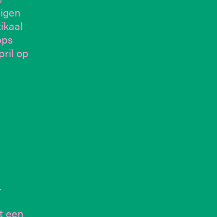
igen
ikaal
ops
pril op
.
t een