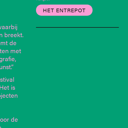
HET ENTREPOT
waarbij
en breekt.
omt de
ten met
grafie,
nst.”
stival
 Het is
jecten
oor de
e