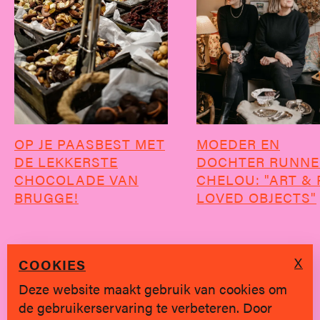
OP JE PAASBEST MET
MOEDER EN
DE LEKKERSTE
DOCHTER RUNN
CHOCOLADE VAN
CHELOU: "ART & 
BRUGGE!
LOVED OBJECTS"
X
COOKIES
Deze website maakt gebruik van cookies om
de gebruikerservaring te verbeteren. Door