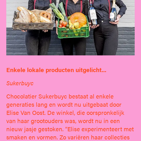
Enkele lokale producten uitgelicht...
Sukerbuyc
Chocolatier Sukerbuyc bestaat al enkele
generaties lang en wordt nu uitgebaat door
Elise Van Oost. De winkel, die oorspronkelijk
van haar grootouders was, wordt nu in een
nieuw jasje gestoken. “Elise experimenteert met
smaken en vormen. Zo variëren haar collecties