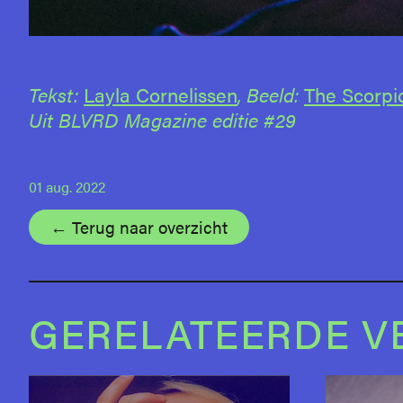
Tekst:
Layla Cornelissen
, Beeld:
The Scorpio
Uit BLVRD Magazine editie #29
01 aug. 2022
← Terug naar overzicht
GERELATEERDE V