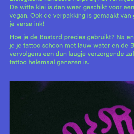
De witte klei is dan weer geschikt voor een
vegan. Ook de verpakking is gemaakt van 
je verse ink!
Hoe je de Bastard precies gebruikt? Na enk
je je tattoo schoon met lauw water en de 
vervolgens een dun laagje verzorgende zalf
tattoo helemaal genezen is.