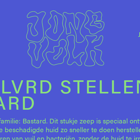
BLVRD STELLE
ARD
milie: Bastard. Dit stukje zeep is speciaal o
e beschadigde huid zo sneller te doen herstell
ren van vuil en bacteriën, zonder de huid te irr