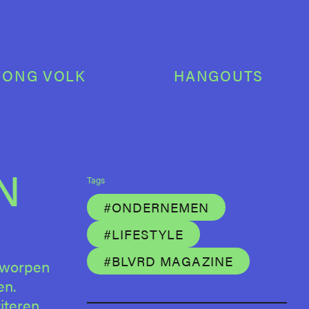
JONG VOLK
HANGOUTS
N
Tags
#ONDERNEMEN
#LIFESTYLE
#BLVRD MAGAZINE
ntworpen
en.
iteren.