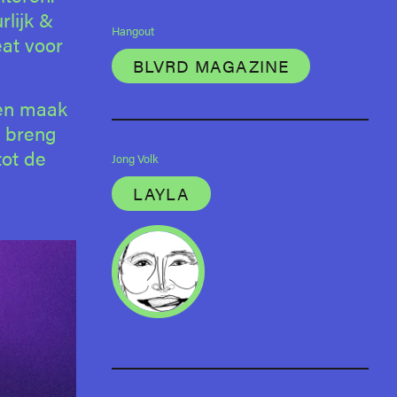
rlijk &
Hangout
at voor
BLVRD MAGAZINE
 en maak
n breng
tot de
Jong Volk
LAYLA