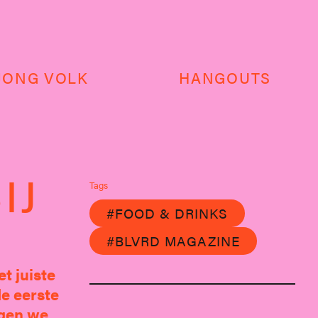
JONG VOLK
HANGOUTS
IJ
Tags
#FOOD & DRINKS
#BLVRD MAGAZINE
t juiste
e eerste
egen we