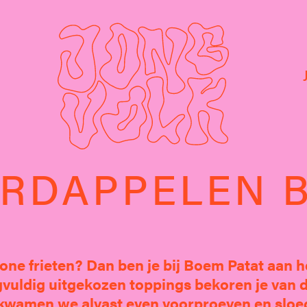
RDAPPELEN B
wone frieten? Dan ben je bij Boem Patat aan he
vuldig uitgekozen toppings bekoren je van d
 kwamen we alvast even voorproeven en slo