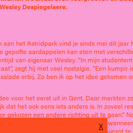
 Wesley Despiegelaere.
aan het Astridpark vind je sinds mei dit jaar 
je gepofte aardappelen kan eten met verschill
ntijd van eigenaar Wesley. “In mijn studentent
at”, zegt hij met veel nostalgie. “Een kumpir i
salade erbij. Zo ben ik op het idee gekomen o
 idee voor het eerst uit in Gent. Daar merkten z
 dat het ook eens iets anders is. In zoveel re
r gekozen een andere richting uit te gaan.” N
cept opnieuw opstarten. Waar, hoe en wannee
X
t mijn bedoeling om nu meteen een restaurant te