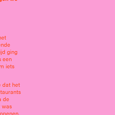
het
ende
ijd ging
s een
m iets
e dat het
staurants
a de
r was
 openen.