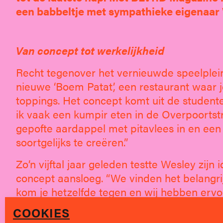
een babbeltje met sympathieke eigenaar
Van concept tot werkelijkheid
Recht tegenover het vernieuwde speelplein 
nieuwe ‘Boem Patat’, een restaurant waar 
toppings. Het concept komt uit de studente
ik vaak een kumpir eten in de Overpoortstra
gepofte aardappel met pitavlees in en een 
soortgelijks te creëren.”
Zo’n vijftal jaar geleden testte Wesley zijn
concept aansloeg. “We vinden het belangrijk
kom je hetzelfde tegen en wij hebben ervoo
proefperiode in Gent wou Wesley zijn con
COOKIES
nog niet duidelijk. “Eigenlijk was het nie