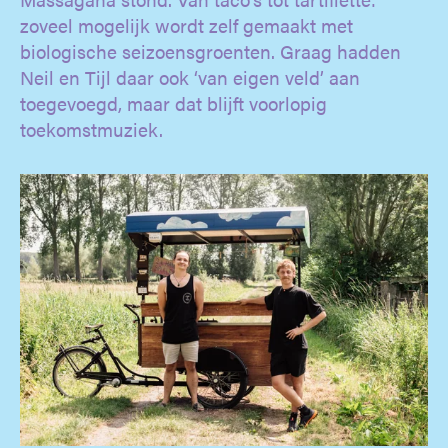
zoveel mogelijk wordt zelf gemaakt met
biologische seizoensgroenten. Graag hadden
Neil en Tijl daar ook ‘van eigen veld’ aan
toegevoegd, maar dat blijft voorlopig
toekomstmuziek.