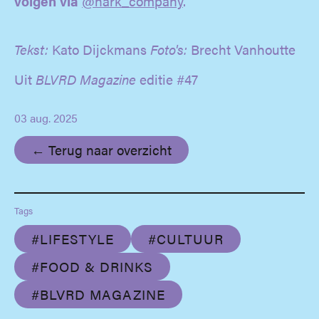
volgen via
@hark_company
.
Tekst:
Kato Dijckmans
Foto's:
Brecht Vanhoutte
Uit
BLVRD Magazine
editie #47
03 aug. 2025
← Terug naar overzicht
Tags
#LIFESTYLE
#CULTUUR
#FOOD & DRINKS
#BLVRD MAGAZINE