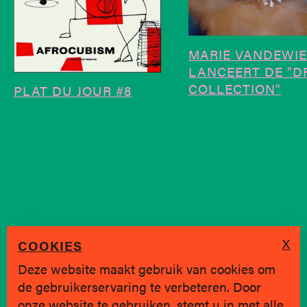
MARIE VANDEWIE
LANCEERT DE "D
COLLECTION"
PLAT DU JOUR #8
X
COOKIES
Deze website maakt gebruik van cookies om
de gebruikerservaring te verbeteren. Door
SINDS 2019 * BRUGGE
onze website te gebruiken, stemt u in met alle