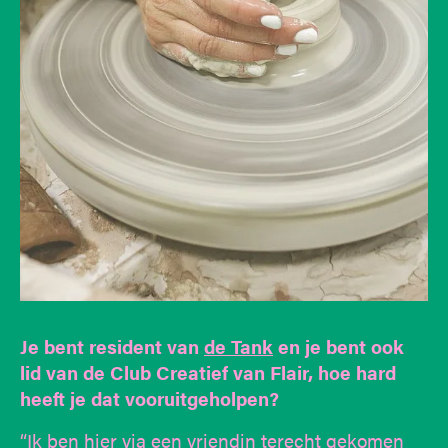
Je bent resident van
de Tank
en je bent ook
lid van de Club Creatief van Flair, hoe hard
heeft je dat vooruitgeholpen?
“Ik ben hier via een vriendin terecht gekomen