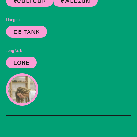
#CULTUUR
#WELZIJN
Hangout
DE TANK
Jong Volk
LORE