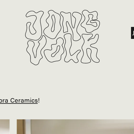
ora Ceramics
!