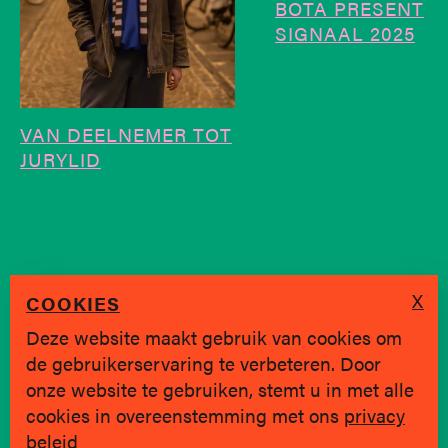
BOTA PRESENT
SIGNAAL 2025
VAN DEELNEMER TOT
JURYLID
X
COOKIES
Deze website maakt gebruik van cookies om
de gebruikerservaring te verbeteren. Door
SINDS 2019 * BRUGGE
onze website te gebruiken, stemt u in met alle
cookies in overeenstemming met ons
privacy
Privacy policy
|
hallo@jongvolk.be
beleid