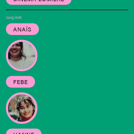
Jong Volk
ANAÏS
FEBE