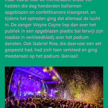
hadden die dag honderden ballonnen
opgeblazen en confettikanons klaargezet, en
tijdens het optreden ging dat allemaal de lucht
in. De zanger Wayne Coyne liep dan over het
publiek in een opgeblazen plastic bal terwijl zijn
roadies in verkleedkledij over het podium
dansten. Ook Gabriel Rios, die daarvoor een set
gespeeld had, had zich toen verkleed en ging
meedansen op het podium. Geniaal!