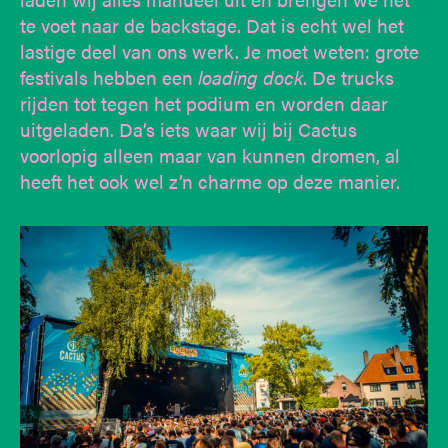
te voet naar de backstage. Dat is echt wel het
lastige deel van ons werk. Je moet weten: grote
festivals hebben een
loading dock
. De trucks
rijden tot tegen het podium en worden daar
uitgeladen. Da’s iets waar wij bij Cactus
voorlopig alleen maar van kunnen dromen, al
heeft het ook wel z’n charme op deze manier.