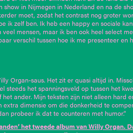
 een show in Nijmegen in Nederland en na de s
erder moet, zodat het contrast nog groter wor
e ik zelf ben. Ik heb een happy en sociale ka
ken veel mensen, maar ik ben ook heel select me
baar verschil tussen hoe ik me presenteer en 
y Organ-saus. Het zit er quasi altijd in. Missc
el steeds het spanningsveld op tussen het kw
f het ander. Mijn teksten zijn niet alleen hard e
en extra dimensie om die donkerheid te compe
 dan probeer ik dat te counteren met humor.”
randen’ het tweede album van Willy Organ. D