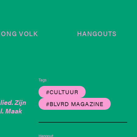
JONG VOLK
HANGOUTS
Tags
#CULTUUR
ied. Zijn
#BLVRD MAGAZINE
el. Maak
Hangout