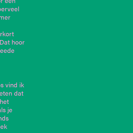
or een
perveel
mmer
rkort
 Dat hoor
weede
s vind ik
eten dat
 het
ls je
nds
oek