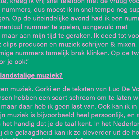
te, kreeg ik vrij snel telefoon met de vraag vo
 nummers, dus moest ik in snel tempo nog su
en. Op de uiteindelijke avond had ik een nu
rumentaal nummer te spelen, aangevuld met
aar aan mijn tijd te geraken. Ik deed tot voo
ot clips producen en muziek schrijven & mixen.
mmige nummers tamelijk brak klinken. Op de t
r je ook.”
landstalige muziek?
ten muziek. Gorki en de teksten van Luc De Vo
nsen hebben een soort schroom om te laten w
 maar daar heb ik geen last van. Ook kan ik in
 muziek is bijvoorbeeld heel persoonlijk, en a
het handig dat je de taal kent. In het Nederla
 die gelaagdheid kan ik zo cleverder uit de h