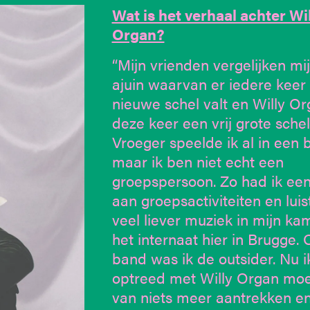
Wat is het verhaal achter Wil
Organ?
“Mijn vrienden vergelijken mi
ajuin waarvan er iedere keer
nieuwe schel valt en Willy Or
deze keer een vrij grote schel
Vroeger speelde ik al in een 
maar ik ben niet echt een
groepspersoon. Zo had ik een
aan groepsactiviteiten en luis
veel liever muziek in mijn ka
het internaat hier in Brugge. 
band was ik de outsider. Nu i
optreed met Willy Organ moe
van niets meer aantrekken en