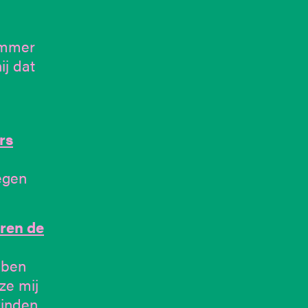
ummer
j dat
rs
egen
aren de
bben
ze mij
vinden