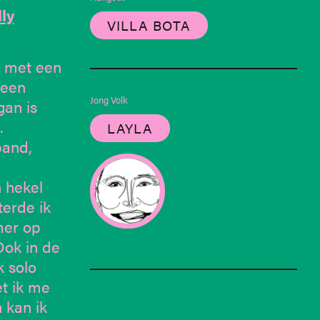
ly
VILLA BOTA
j met een
 een
Jong Volk
gan is
.
LAYLA
band,
 hekel
terde ik
mer op
Ook in de
k solo
t ik me
 kan ik