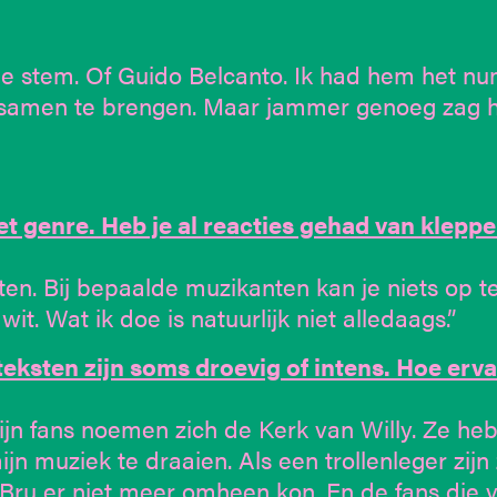
e stem. Of Guido Belcanto. Ik had hem het n
 samen te brengen. Maar jammer genoeg zag hi
et genre. Heb je al reacties gehad van kleppe
ten. Bij bepaalde muzikanten kan je niets op t
it. Wat ik doe is natuurlijk niet alledaags.”
 teksten zijn soms droevig of intens. Hoe erv
 Mijn fans noemen zich de Kerk van Willy. Ze he
muziek te draaien. Als een trollenleger zijn 
uBru er niet meer omheen kon. En de fans die 