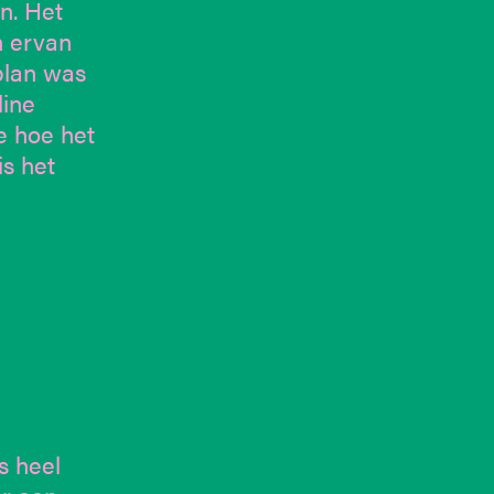
n. Het
n ervan
plan was
ine
e hoe het
is het
s heel