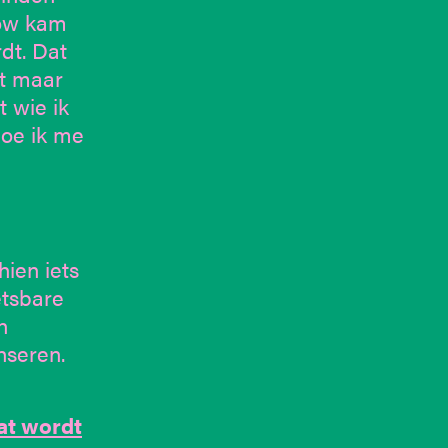
how kam
dt. Dat
nt maar
t wie ik
hoe ik me
hien iets
etsbare
n
nseren.
at wordt