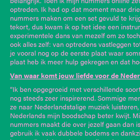
belangrijk. Toen ik mijn nummers online zet
optreden. Ik had op dat moment maar drie
nummers maken om een set gevuld te krijg
tekort, dus kwam ik op het idee een inst
experimentele dans van mezelf om zo toch m
ook alles zelf: van optredens vastleggen t
je vooral nog op de eerste plaat waar so
plaat heb ik meer hulp gekregen en dat hoo
Van waar komt jouw liefde voor de Neder
“Ik ben opgegroeid met verschillende soor
nog steeds zeer inspirerend. Sommige me
ze naar Nederlandstalige muziek luisteren,
Nederlands mijn boodschap beter kwijt. Mijn
nummers maakt die over jezelf gaan dan is 
gebruik ik vaak dubbele bodems en dankzij