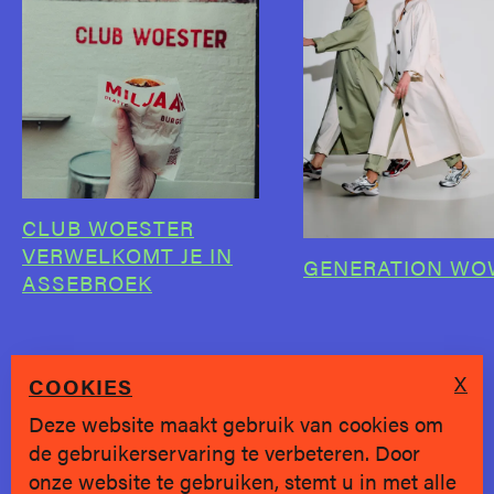
CLUB WOESTER
VERWELKOMT JE IN
GENERATION WO
ASSEBROEK
X
COOKIES
Deze website maakt gebruik van cookies om
de gebruikerservaring te verbeteren. Door
SINDS 2019 * BRUGGE
onze website te gebruiken, stemt u in met alle