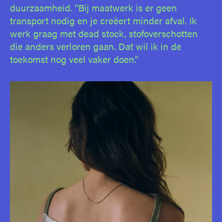
duurzaamheid. “Bij maatwerk is er geen
transport nodig en je creëert minder afval. Ik
werk graag met dead stock, stofoverschotten
die anders verloren gaan. Dat wil ik in de
toekomst nog veel vaker doen.”