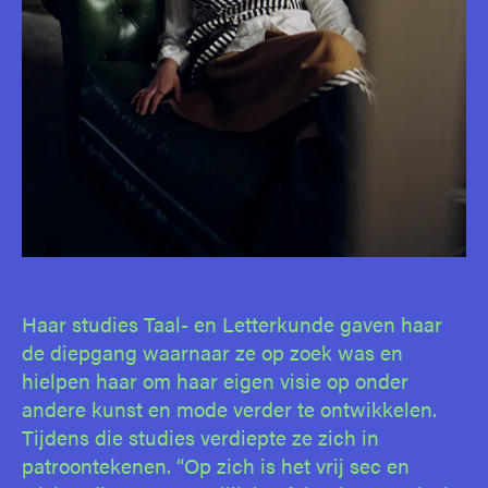
Haar studies Taal- en Letterkunde gaven haar
de diepgang waarnaar ze op zoek was en
hielpen haar om haar eigen visie op onder
andere kunst en mode verder te ontwikkelen.
Tijdens die studies verdiepte ze zich in
patroontekenen. “Op zich is het vrij sec en