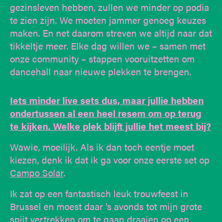
gezinsleven hebben, zullen we minder op podia
te zien zijn. We moeten jammer genoeg keuzes
maken. En net daarom streven we altijd naar dat
tikkeltje meer. Elke dag willen we – samen met
onze community – stappen vooruitzetten om
dancehall naar nieuwe plekken te brengen.
Iets minder live sets dus, maar jullie hebben
ondertussen al een heel resem om op terug
te kijken. Welke plek blijft jullie het meest bij?
Wawie, moeilijk. Als ik dan toch eentje moet
kiezen, denk ik dat ik ga voor onze eerste set op
Campo Solar
.
Ik zat op een fantastisch leuk trouwfeest in
Brussel en moest daar ’s avonds tot mijn grote
spijt vertrekken om te gaan draaien op een