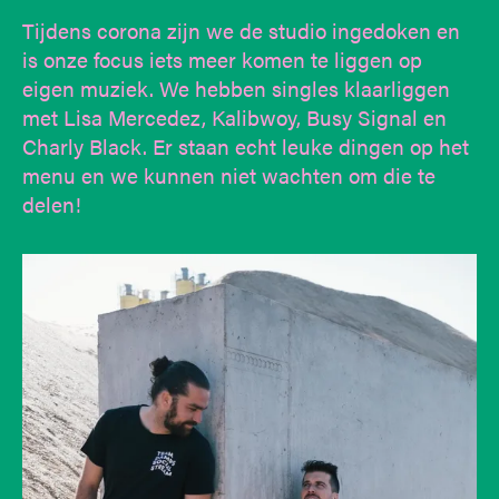
Tijdens corona zijn we de studio ingedoken en
is onze focus iets meer komen te liggen op
eigen muziek. We hebben singles klaarliggen
met Lisa Mercedez, Kalibwoy, Busy Signal en
Charly Black. Er staan echt leuke dingen op het
menu en we kunnen niet wachten om die te
delen!