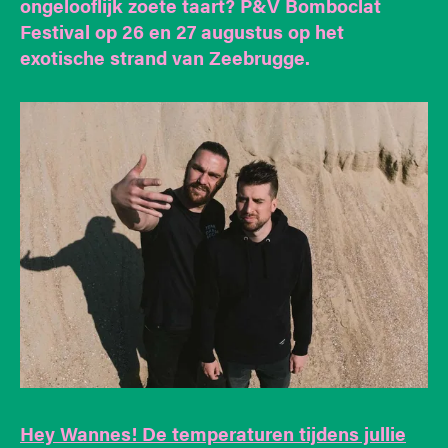
ongelooflijk zoete taart? P&V Bomboclat
Festival op 26 en 27 augustus op het
exotische strand van Zeebrugge.
Hey Wannes! De temperaturen tijdens jullie