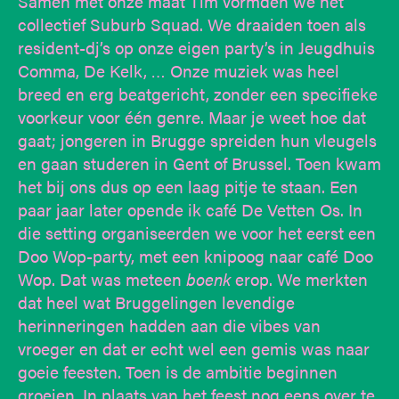
Samen met onze maat Tim vormden we het
collectief Suburb Squad. We draaiden toen als
resident-dj’s op onze eigen party’s in Jeugdhuis
Comma, De Kelk, … Onze muziek was heel
breed en erg beatgericht, zonder een specifieke
voorkeur voor één genre. Maar je weet hoe dat
gaat; jongeren in Brugge spreiden hun vleugels
en gaan studeren in Gent of Brussel. Toen kwam
het bij ons dus op een laag pitje te staan. Een
paar jaar later opende ik café De Vetten Os. In
die setting organiseerden we voor het eerst een
Doo Wop-party, met een knipoog naar café Doo
Wop. Dat was meteen
boenk
erop. We merkten
dat heel wat Bruggelingen levendige
herinneringen hadden aan die vibes van
vroeger en dat er echt wel een gemis was naar
goeie feesten. Toen is de ambitie beginnen
groeien. In plaats van het feest nog eens over te