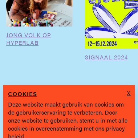
JONG VOLK OP
HYPERLAB
SIGNAAL 2024
X
COOKIES
Deze website maakt gebruik van cookies om
de gebruikerservaring te verbeteren. Door
SINDS 2019 * BRUGGE
onze website te gebruiken, stemt u in met alle
cookies in overeenstemming met ons
privacy
Privacy policy
|
hallo@jongvolk.be
beleid