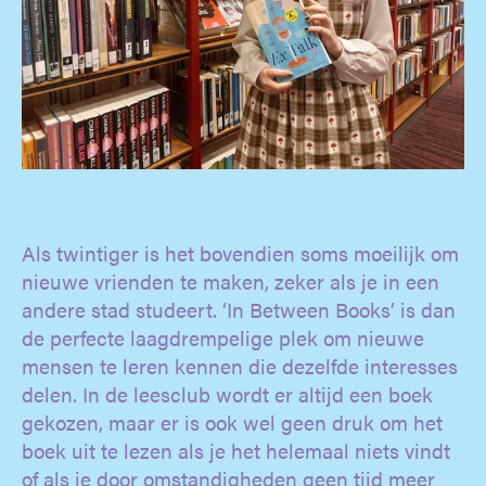
Als twintiger is het bovendien soms moeilijk om
nieuwe vrienden te maken, zeker als je in een
andere stad studeert. ‘In Between Books’ is dan
de perfecte laagdrempelige plek om nieuwe
mensen te leren kennen die dezelfde interesses
delen. In de leesclub wordt er altijd een boek
gekozen, maar er is ook wel geen druk om het
boek uit te lezen als je het helemaal niets vindt
of als je door omstandigheden geen tijd meer