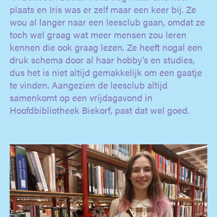
plaats en Iris was er zelf maar een keer bij. Ze
wou al langer naar een leesclub gaan, omdat ze
toch wel graag wat meer mensen zou leren
kennen die ook graag lezen. Ze heeft nogal een
druk schema door al haar hobby’s en studies,
dus het is niet altijd gemakkelijk om een gaatje
te vinden. Aangezien de leesclub altijd
samenkomt op een vrijdagavond in
Hoofdbibliotheek Biekorf, past dat wel goed.