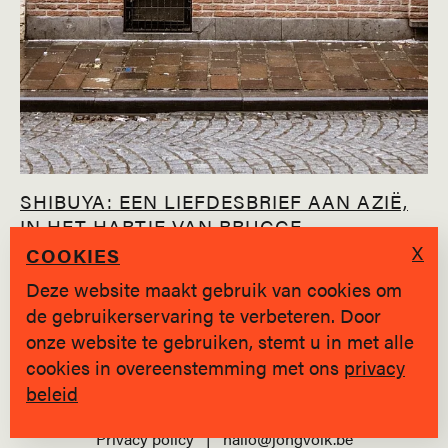
SHIBUYA: EEN LIEFDESBRIEF AAN AZIË,
IN HET HARTJE VAN BRUGGE
X
COOKIES
+ Laad meer verhalen
Deze website maakt gebruik van cookies om
de gebruikerservaring te verbeteren. Door
onze website te gebruiken, stemt u in met alle
cookies in overeenstemming met ons
privacy
beleid
SINDS 2019 * BRUGGE
Privacy policy
|
hallo@jongvolk.be