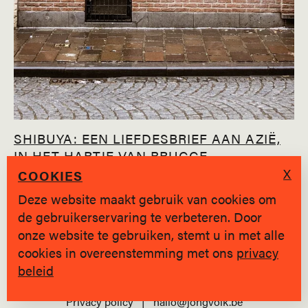
SHIBUYA: EEN LIEFDESBRIEF AAN AZIË,
IN HET HARTJE VAN BRUGGE
X
COOKIES
+ Laad meer verhalen
Deze website maakt gebruik van cookies om
de gebruikerservaring te verbeteren. Door
onze website te gebruiken, stemt u in met alle
cookies in overeenstemming met ons
privacy
beleid
SINDS 2019 * BRUGGE
Privacy policy
|
hallo@jongvolk.be