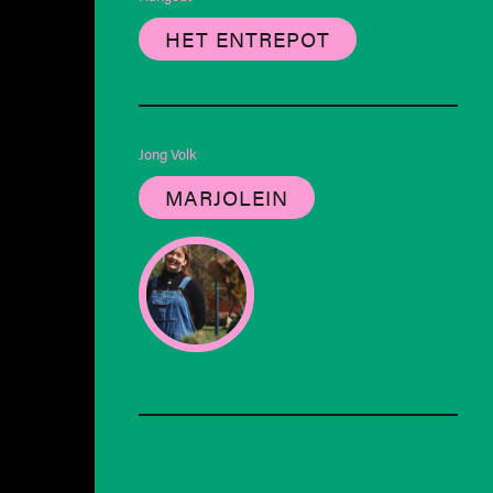
HET ENTREPOT
Jong Volk
MARJOLEIN