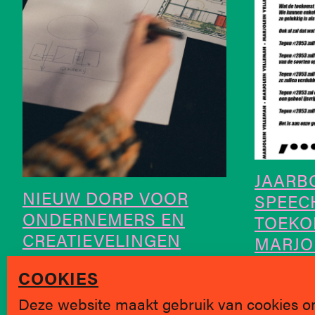
JAARBO
NIEUW DORP VOOR
SPEEC
ONDERNEMERS EN
TOEKO
CREATIEVELINGEN
MARJO
COOKIES
Deze website maakt gebruik van cookies o