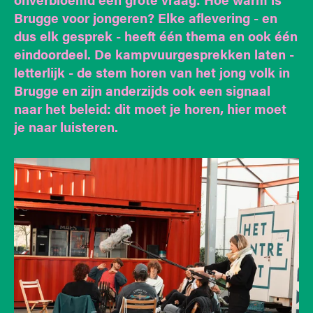
Brugge voor jongeren? Elke aflevering - en
dus elk gesprek - heeft één thema en ook één
eindoordeel. De kampvuurgesprekken laten -
letterlijk - de stem horen van het jong volk in
Brugge en zijn anderzijds ook een signaal
naar het beleid: dit moet je horen, hier moet
je naar luisteren.