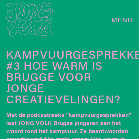
MENU
KAMPVUURGESPREKK
#3 HOE WARM IS
BRUGGE VOOR
JONGE
CREATIEVELINGEN?
Met de podcastreeks "kampvuurgesprekken"
laat JONG VOLK Brugse jongeren aan het
woord rond het kampvuur. Ze beantwoorden
onverbloemd één grote vraag: Hoe warm is