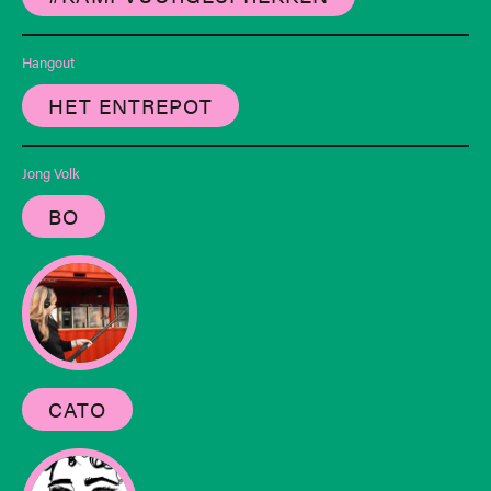
Hangout
HET ENTREPOT
Jong Volk
BO
CATO