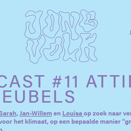
AST #11 ATTI
MEUBELS
Sarah
,
Jan-Willem
en
Louisa
op zoek naar ve
voor het klimaat, op een bepaalde manier "g
n.