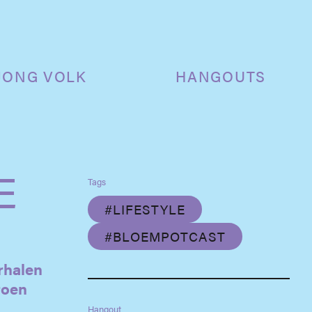
JONG VOLK
HANGOUTS
E
Tags
#LIFESTYLE
#BLOEMPOTCAST
rhalen
roen
Hangout