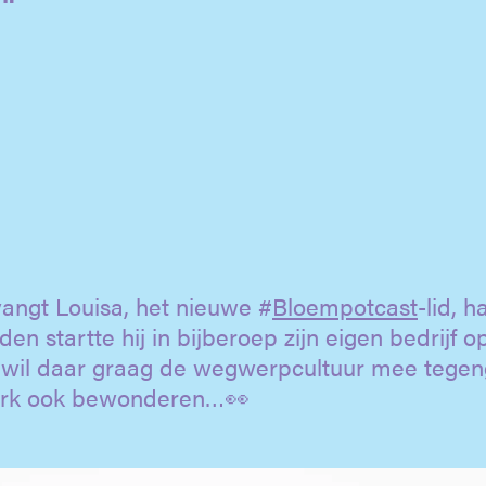
angt Louisa, het nieuwe #
Bloempotcast
-lid, h
eden startte hij in bijberoep zijn eigen bedrijf o
n wil daar graag de wegwerpcultuur mee tegen
werk ook bewonderen…👀