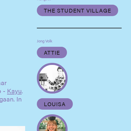
THE STUDENT VILLAGE
Jong Volk
ATTIE
aar
p -
Kayu
.
gaan. In
LOUISA