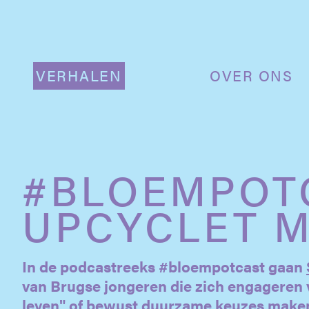
VERHALEN
OVER ONS
#BLOEMPOTC
UPCYCLET 
In de podcastreeks #bloempotcast gaan
van Brugse jongeren die zich engageren 
leven" of bewust duurzame keuzes make