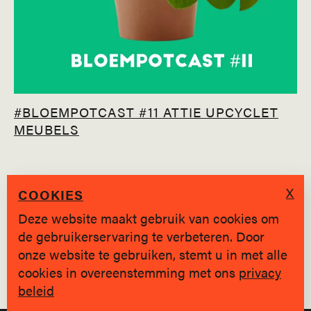
#BLOEMPOTCAST #11 ATTIE UPCYCLET
MEUBELS
X
COOKIES
Deze website maakt gebruik van cookies om
de gebruikerservaring te verbeteren. Door
SINDS 2019 * BRUGGE
onze website te gebruiken, stemt u in met alle
cookies in overeenstemming met ons
privacy
Privacy policy
|
hallo@jongvolk.be
beleid