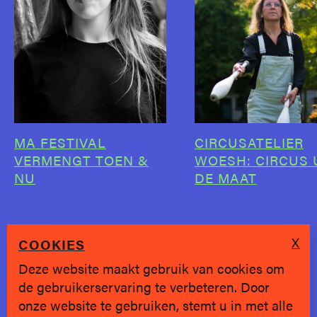
MA FESTIVAL
CIRCUSATELIER
VERMENGT TOEN &
WOESH: CIRCUS 
NU
DE MAAT
X
COOKIES
Deze website maakt gebruik van cookies om
de gebruikerservaring te verbeteren. Door
SINDS 2019 * BRUGGE
onze website te gebruiken, stemt u in met alle