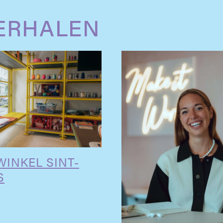
ERHALEN
WINKEL SINT-
S