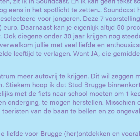
n, zit ik in Soundcast. En ik kan geen tekst sc
 eens in het spotlicht te zetten... Soundcast 
eselecteerd voor jongeren. Deze 7 voorstellin
) euro. Daarnaast kan je eigenlijk altijd 50 pro
ar. Ook diegene onder 30 jaar krijgen nog steed
 verwelkom jullie met veel liefde en enthousia
 leeftijd te verlagen. Want JA, die gemidde
trum meer autovrij te krijgen. Dit wil zeggen 
m. Stiekem hoop ik dat Stad Brugge binnenkor
elijks met de fiets naar school moeten om 1 ke
ien onderging, te mogen herstellen. Misschien 
 toeristen van de baan te bellen en zo ongeval
 de liefde voor Brugge (her)ontdekken en voora