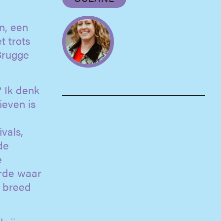
n, een
t trots
 Brugge
 Ik denk
ieven is
e
vals,
de
e
erde waar
n breed