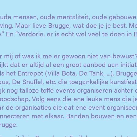
. Oude mensen, oude mentaliteit, oude gebouwe
ng. Maar lieve Brugge, wat doe je je best. Me
.” En “Verdorie, er is echt wel veel te doen in
r mij of was ik me er gewoon niet van bewust?
jkt dat er altijd al een groot aanbod aan initiat
 het Entrepot (Villa Bota, De Tank, ...), Brugg
s, De Snuffel, etc. die toegankelijke kunstfesti
k nog talloze toffe events organiseren achter 
oodschap. Volg eens die ene leuke mens die j
ar de organisaties die dat ene event organise
Connecteren met elkaar. Banden bouwen en ee
rugge.