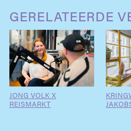
GERELATEERDE V
JONG VOLK X
KRING
REISMARKT
JAKOB