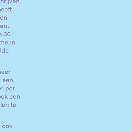
hrijven
heeft
gen
cent
s 30
sme in
lde
meer
t een
er per
ook een
len te
l ook