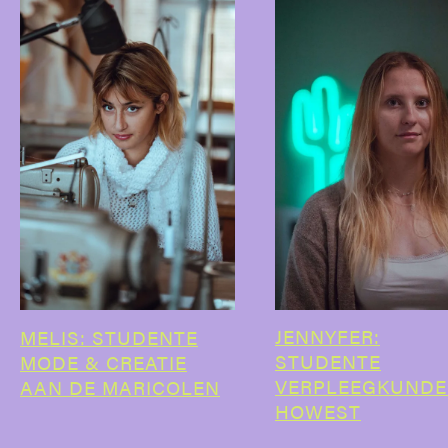
JENNYFER:
MELIS: STUDENTE
STUDENTE
MODE & CREATIE
VERPLEEGKUNDE 
AAN DE MARICOLEN
HOWEST