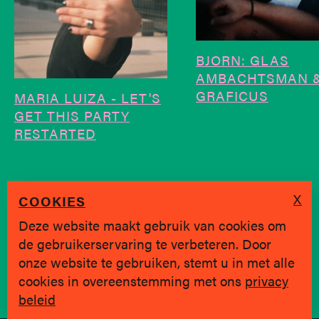
BJORN: GLAS
AMBACHTSMAN 
GRAFICUS
MARIA LUIZA - LET'S
GET THIS PARTY
RESTARTED
X
COOKIES
Deze website maakt gebruik van cookies om
de gebruikerservaring te verbeteren. Door
SINDS 2019 * BRUGGE
onze website te gebruiken, stemt u in met alle
cookies in overeenstemming met ons
privacy
Privacy policy
|
hallo@jongvolk.be
beleid