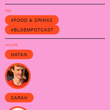
Tags
#FOOD & DRINKS
#BLOEMPOTCAST
Jong Volk
NATAN
SARAH