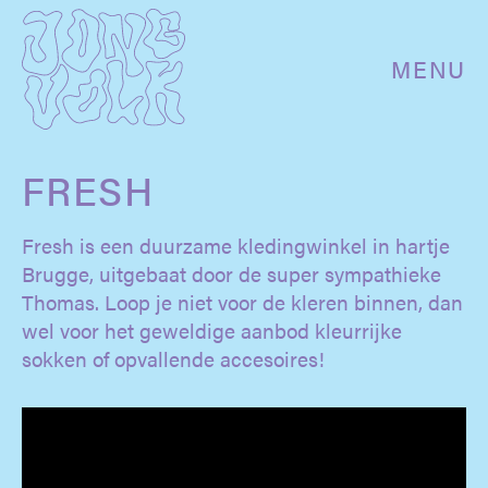
MENU
FRESH
Fresh is een duurzame kledingwinkel in hartje
Brugge, uitgebaat door de super sympathieke
Thomas. Loop je niet voor de kleren binnen, dan
wel voor het geweldige aanbod kleurrijke
sokken of opvallende accesoires!