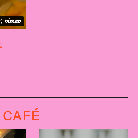
k
,
 CAFÉ