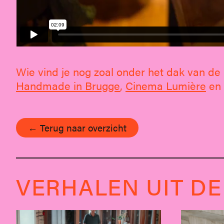
Wie vind je nog zoal onder het dak van d
Handmade in Brugge
,
Cinema Lumière
en
← Terug naar overzicht
VERHALEN UIT DE