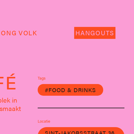
JONG VOLK
HANGOUTS
FÉ
Tags
#FOOD & DRINKS
lek in
t smaakt
Locatie
SINT-JAKOBSSTRAAT 36