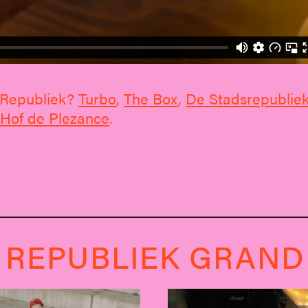
e Republiek?
Turbo
,
The Box
,
De Stadsrepublie
Hof de Plezance
.
 REPUBLIEK GRAND