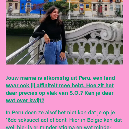
Jouw mama is afkomstig uit Peru, een land
waar ook jij affiniteit mee hebt. Hoe zit het
daar precies op vlak van S.O.? Kan je daar
wat over kwijt?
In Peru doen ze alsof het niet kan dat je op je
16de seksueel actief bent. Hier in België kan dat
wel, hier is er minder stigma en wat minder