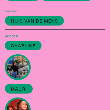
Hangout
HUIS VAN DE MENS
Jong Volk
CHARLINE
MAURI