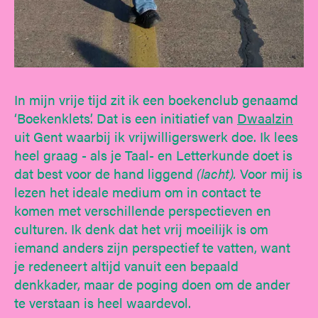
In mijn vrije tijd zit ik een boekenclub genaamd
‘Boekenklets’. Dat is een initiatief van
Dwaalzin
uit Gent waarbij ik vrijwilligerswerk doe. Ik lees
heel graag - als je Taal- en Letterkunde doet is
dat best voor de hand liggend
(lacht).
Voor mij is
lezen het ideale medium om in contact te
komen met verschillende perspectieven en
culturen. Ik denk dat het vrij moeilijk is om
iemand anders zijn perspectief te vatten, want
je redeneert altijd vanuit een bepaald
denkkader, maar de poging doen om de ander
te verstaan is heel waardevol.