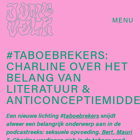
MENU
#TABOEBREKERS:
CHARLINE OVER HET
BELANG VAN
LITERATUUR &
ANTICONCEPTIEMIDD
Een nieuwe lichting #
taboebrekers
snijdt
alweer een belangrijk onderwerp aan in de
podcastreeks: seksuele opvoeding.
Bert
,
Mauri
&
Charline
verdiepen zich in de taboes rond