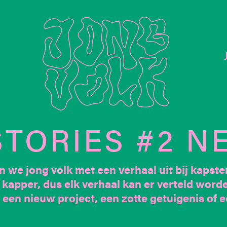
TORIES #2 NE
 we jong volk met een verhaal uit bij kapste
 kapper, dus elk verhaal kan er verteld word
 een nieuw project, een zotte getuigenis of 