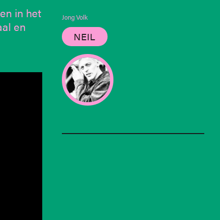
en in het
Jong Volk
aal en
NEIL