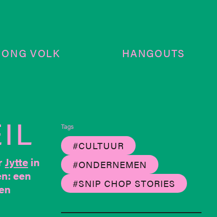
JONG VOLK
HANGOUTS
IL
Tags
#CULTUUR
r
Jytte
in
#ONDERNEMEN
en: een
#SNIP CHOP STORIES
een