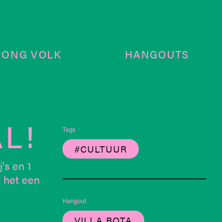
JONG VOLK
HANGOUTS
L!
Tags
#CULTUUR
's en 1
 het een
Hangout
VILLA BOTA