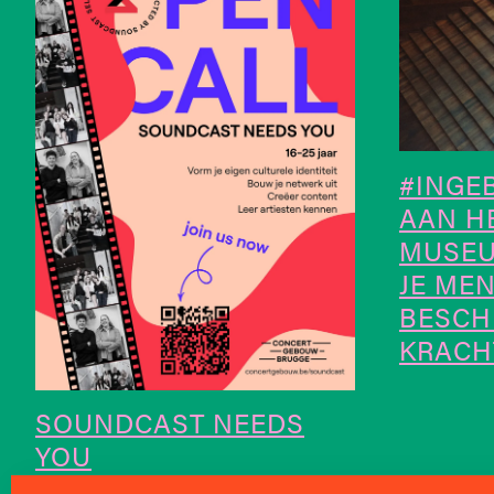
#INGE
AAN H
MUSEU
JE ME
BESCH
KRACH
SOUNDCAST NEEDS
YOU