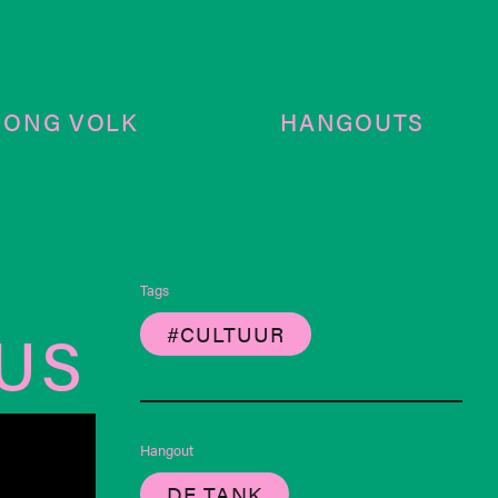
JONG VOLK
HANGOUTS
Tags
US
#CULTUUR
Hangout
DE TANK