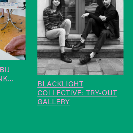
BIJ
K...
BLACKLIGHT
COLLECTIVE: TRY-OUT
GALLERY