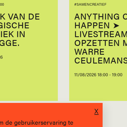
00
#SAMENCREATIEF
K VAN DE
ANYTHING 
GISCHE
HAPPEN ➤
IEK IN
LIVESTREA
GGE.
OPZETTEN 
WARRE
26
CEULEMAN
11/08/2026 18:00 - 19:00
X
m de gebruikerservaring te