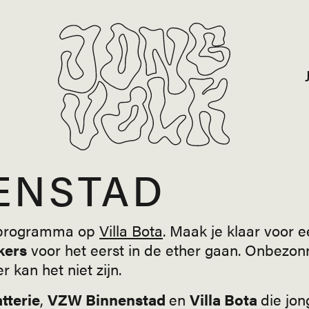
ENSTAD
ioprogramma op
Villa Bota
. Maak je klaar voor e
kers
voor het eerst in de ether gaan. Onbezon
r kan het niet zijn.
tterie
,
VZW Binnenstad
en
Villa Bota
die jon