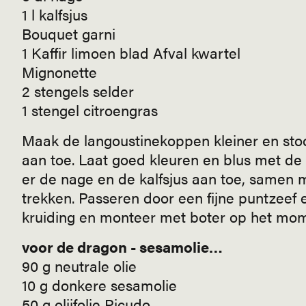
1 l kalfsjus
Bouquet garni
1 Kaffir limoen blad Afval kwartel
Mignonette
2 stengels selder
1 stengel citroengras
Maak de langoustinekoppen kleiner en stoof
aan toe. Laat goed kleuren en blus met de 
er de nage en de kalfsjus aan toe, samen
trekken. Passeren door een fijne puntzeef 
kruiding en monteer met boter op het mo
voor de dragon - sesamolie…
90 g neutrale olie
10 g donkere sesamolie
50 g olijfolie Picudo