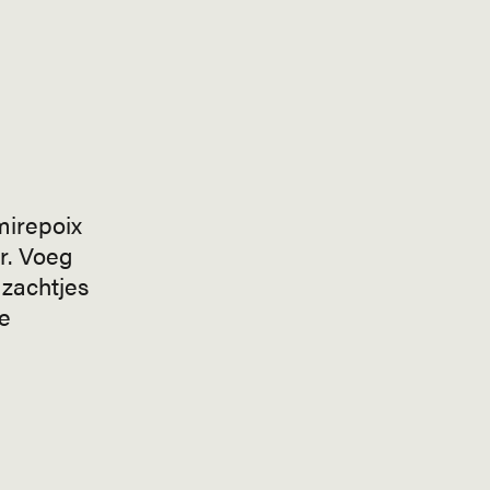
mirepoix
r. Voeg
zachtjes
de