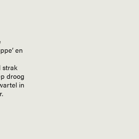
e
oppe’ en
 strak
ep droog
artel in
.