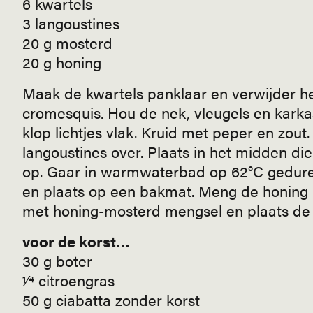
6 kwartels
3 langoustines
20 g mosterd
20 g honing
Maak de kwartels panklaar en verwijder het 
cromesquis. Hou de nek, vleugels en karkas 
klop lichtjes vlak. Kruid met peper en zout. 
langoustines over. Plaats in het midden di
op. Gaar in warmwaterbad op 62°C geduren
en plaats op een bakmat. Meng de honing m
met honing-mosterd mengsel en plaats de
voor de korst…
30 g boter
1⁄4 citroengras
50 g ciabatta zonder korst