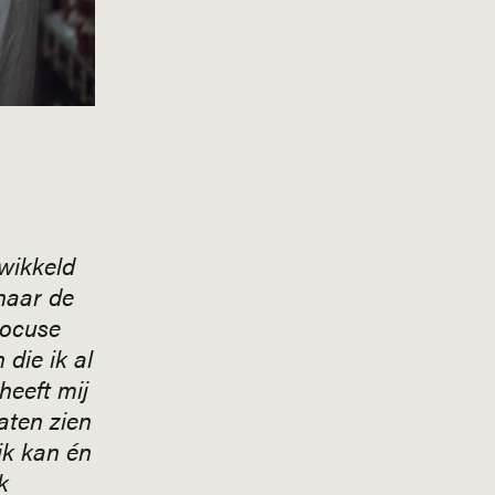
twikkeld
naar de
Bocuse
 die ik al
heeft mij
aten zien
ik kan én
k