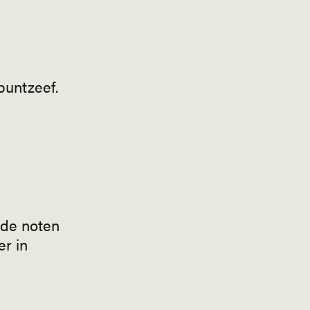
puntzeef.
 de noten
er in