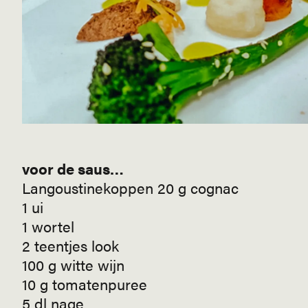
voor de saus…
Langoustinekoppen 20 g cognac
1 ui
1 wortel
2 teentjes look
100 g witte wijn
10 g tomatenpuree
5 dl nage