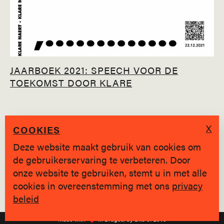
JAARBOEK 2021: SPEECH VOOR DE
TOEKOMST DOOR KLARE
X
COOKIES
Deze website maakt gebruik van cookies om
de gebruikerservaring te verbeteren. Door
SINDS 2019 * BRUGGE
onze website te gebruiken, stemt u in met alle
cookies in overeenstemming met ons
privacy
Privacy policy
|
hallo@jongvolk.be
beleid
Made with
in Bruges, by Bits of Love