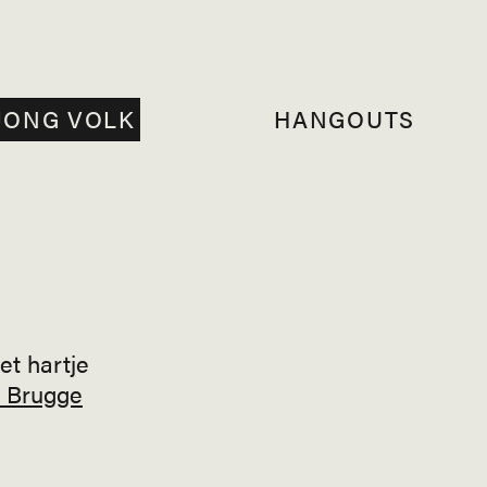
JONG VOLK
HANGOUTS
et hartje
d Brugge