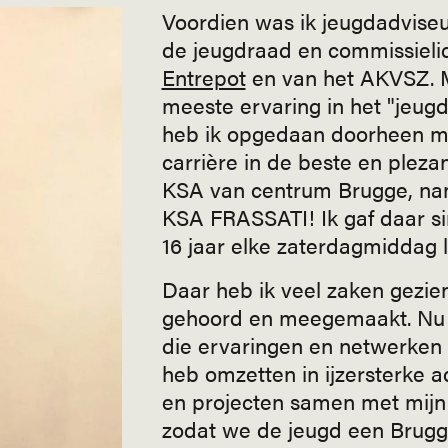
Voordien was ik jeugdadvise
de jeugdraad en commissieli
Entrepot
en van het AKVSZ. 
meeste ervaring in het "jeug
heb ik opgedaan doorheen 
carrière in de beste en pleza
KSA van centrum Brugge, nam
KSA FRASSATI! Ik gaf daar s
16 jaar elke zaterdagmiddag l
Daar heb ik veel zaken gezien
gehoord en meegemaakt. Nu w
die ervaringen en netwerken 
heb omzetten in ijzersterke 
en projecten samen met mijn
zodat we de jeugd een Brug