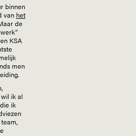
ur binnen
d van
het
Maar de
dwerk”
men KSA
ntste
elijk
inds men
eiding.
,
il ik al
die ik
adviezen
 team,
ge