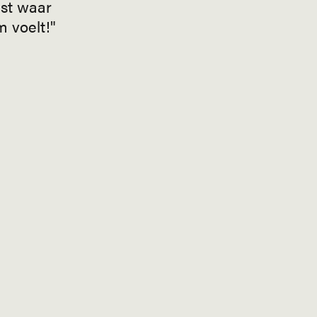
st waar
 voelt!"