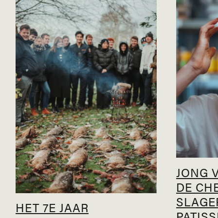
JONG V
DE CHE
SLAGE
HET 7E JAAR
PATISS