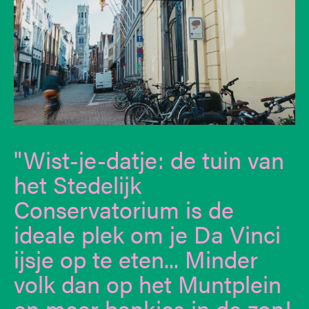
Wist-je-datje: de tuin van
het Stedelijk
Conservatorium is de
ideale plek om je Da Vinci
ijsje op te eten... Minder
volk dan op het Muntplein
en meer bankjes in de zon!