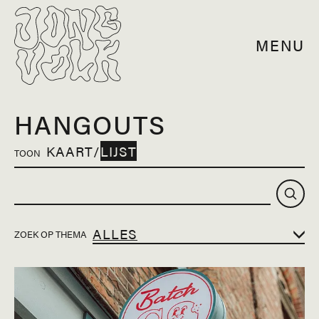
MENU
HANGOUTS
KAART
/
LIJST
TOON
ZOEK OP THEMA