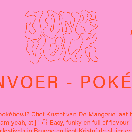
VOER - POK
okébowl? Chef Kristof van De Mangerie laat he
am yeah, stijl! 🍜 Easy, funky en full of flavour!
tivals in Brugge en licht Kristof de sluier ee