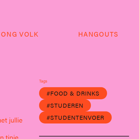
JONG VOLK
HANGOUTS
É
Tags
#FOOD & DRINKS
#STUDEREN
#STUDENTENVOER
t jullie
n tipje