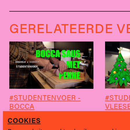
GERELATEERDE V
#STUD
#STUDENTENVOER -
VLEES
BOCCA
COOKIES