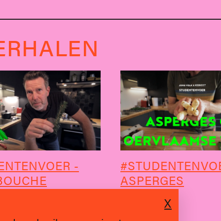
ERHALEN
ENTENVOER -
#STUDENTENVOE
BOUCHE
ASPERGES
X